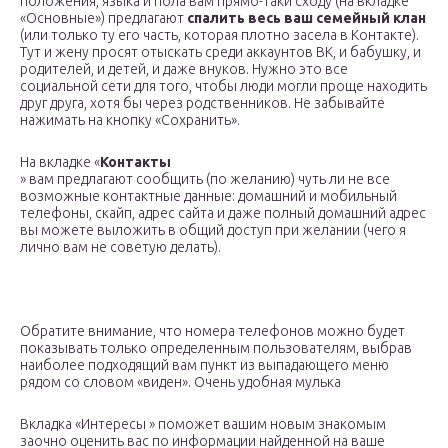
положения, языка и пола вам прямо-таки сходу (на вкладке
«Основные») предлагают
спалить весь ваш семейный клан
(или только ту его часть, которая плотно засела в Контакте).
Тут и жену просят отыскать среди аккаунтов ВК, и бабушку, и
родителей, и детей, и даже внуков. Нужно это все
социальной сети для того, чтобы люди могли проще находить
друг друга, хотя бы через родственников. Не забывайте
нажимать на кнопку «Сохранить».
На вкладке «
Контакты
» вам предлагают сообщить (по желанию) чуть ли не все
возможные контактные данные: домашний и мобильный
телефоны, скайп, адрес сайта и даже полный домашний адрес
вы можете выложить в общий доступ при желании (чего я
лично вам не советую делать).
Обратите внимание, что номера телефонов можно будет
показывать только определенным пользователям, выбрав
наиболее подходящий вам пункт из выпадающего меню
рядом со словом «виден». Очень удобная мулька
Вкладка «Интересы » поможет вашим новым знакомым
заочно оценить вас по информации найденной на ваше