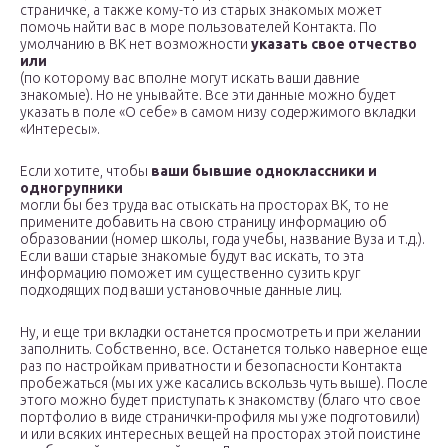
страничке, а также кому-то из старых знакомых может
помочь найти вас в море пользователей Контакта. По
умолчанию в ВК нет возможности
указать свое отчество
или
(по которому вас вполне могут искать ваши давние
знакомые). Но не унывайте. Все эти данные можно будет
указать в поле «О себе» в самом низу содержимого вкладки
«Интересы».
Если хотите, чтобы
ваши бывшие одноклассники и
одногрупники
могли бы без труда вас отыскать на просторах ВК, то не
примените добавить на свою страницу информацию об
образовании (номер школы, года учебы, название Вуза и т.д.).
Если ваши старые знакомые будут вас искать, то эта
информацию поможет им существенно сузить круг
подходящих под ваши установочные данные лиц.
Ну, и еще три вкладки останется просмотреть и при желании
заполнить. Собственно, все. Останется только наверное еще
раз по настройкам приватности и безопасности Контакта
пробежаться (мы их уже касались вскользь чуть выше). После
этого можно будет приступать к знакомству (благо что свое
портфолио в виде странички-профиля мы уже подготовили)
и или всяких интересных вещей на просторах этой поистине