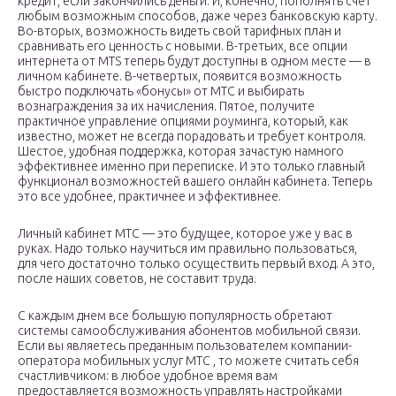
кредит, если закончились деньги. И, конечно, пополнять счет
любым возможным способов, даже через банковскую карту.
Во-вторых, возможность видеть свой тарифных план и
сравнивать его ценность с новыми. В-третьих, все опции
интернета от MTS теперь будут доступны в одном месте — в
личном кабинете. В-четвертых, появится возможность
быстро подключать «бонусы» от МТС и выбирать
вознаграждения за их начисления. Пятое, получите
практичное управление опциями роуминга, который, как
известно, может не всегда порадовать и требует контроля.
Шестое, удобная поддержка, которая зачастую намного
эффективнее именно при переписке. И это только главный
функционал возможностей вашего онлайн кабинета. Теперь
это все удобнее, практичнее и эффективнее.
Личный кабинет МТС — это будущее, которое уже у вас в
руках. Надо только научиться им правильно пользоваться,
для чего достаточно только осуществить первый вход. А это,
после наших советов, не составит труда.
С каждым днем все большую популярность обретают
системы самообслуживания абонентов мобильной связи.
Если вы являетесь преданным пользователем компании-
оператора мобильных услуг МТС , то можете считать себя
счастливчиком: в любое удобное время вам
предоставляется возможность управлять настройками