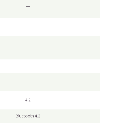
—
—
—
—
—
4.2
Bluetooth 4.2