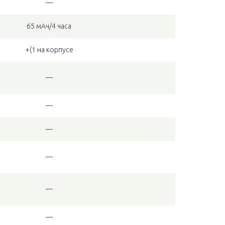
—
65 мАч/4 часа
+(1 на корпусе
—
—
—
—
—
—