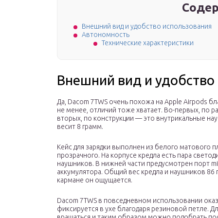
Содер
Внешний вид и удобство использования
Автономность
Технические характеристики
Внешний вид и удобство
Да, Dacom 7TWS очень похожа на Apple Airpods б
не менее, отличий тоже хватает. Во-первых, по ра
вторых, по конструкции — это внутрикальные н
весит 8 грамм.
Кейс для зарядки выполнен из белого матового п
прозрачного. На корпусе кредла есть пара свето
наушников. В нижней части предусмотрен порт mi
аккумулятора. Общий вес кредла и наушников 86 
кармане он ощущается.
Dacom 7TWS в повседневном использовании оказ
фиксируется в ухе благодаря резиновой петле. 
вращаться и таким образом можно подобрать пос