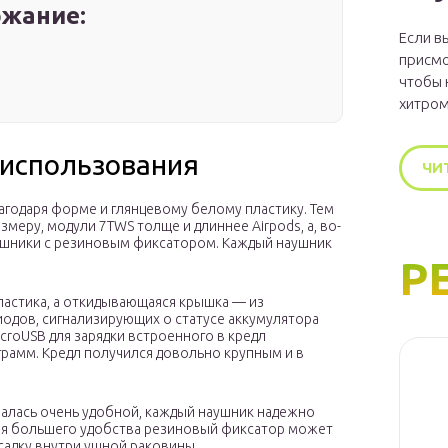
жание:
Если в
присмо
чтобы 
хитром
 использования
ЧИ
лагодаря форме и глянцевому белому пластику. Тем
змеру, модули 7TWS толще и длиннее Airpods, а, во-
аушники с резиновым фиксатором. Каждый наушник
Р
ластика, а откидывающаяся крышка — из
диодов, сигнализирующих о статусе аккумулятора
croUSB для зарядки встроенного в кредл
грамм. Кредл получился довольно крупным и в
алась очень удобной, каждый наушник надежно
Для большего удобства резиновый фиксатор может
адку внутри ушной раковины.