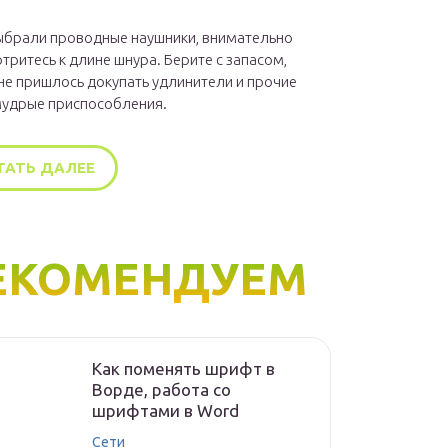
ыбрали проводные наушники, внимательно
тритесь к длине шнура. Берите с запасом,
не пришлось докупать удлинители и прочие
удрые приспособления.
ТАТЬ ДАЛЕЕ
ЕКОМЕНДУЕМ
Как поменять шрифт в
Ворде, работа со
шрифтами в Word
Сети