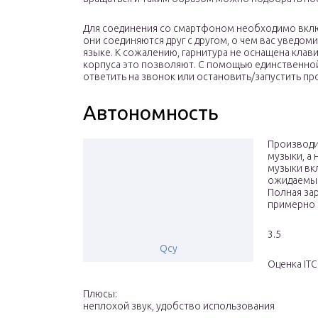
Для соединения со смартфоном необходимо вклю
они соединяются друг с другом, о чем вас уведом
языке. К сожалению, гарнитура не оснащена клав
корпуса это позволяют. С помощью единственно
ответить на звонок или остановить/запустить пр
Автономность
Производи
музыки, а 
музыки вк
ожидаемый
Полная за
примерно 1
3.5
Qcy
Оценка ITC
Плюсы:
неплохой звук, удобство использования