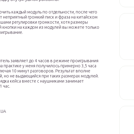
чить каждый модуль по отдельности, после чего
ит неприятный громкий писк и фраза на китайском
ишами регулировки громкости, хотя размеры
й кнопки на каждом из модулей вы можете только
оигрывание.
тель заявляет до 4 часов в режиме проигрывания
на практике у меня получилось примерно 3,5 часа
лючая 10 минут разговоров. Результат вполне
, но не выдающийся при таких размерах модулей.
рядка кейса вместе с наушниками занимает
 час.
.UA