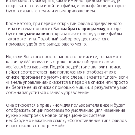
возможность выбирать, какое именно приложение будет
открывать тот или иной тип файла, и типы файлов, которые
будут связаны с тем или иным приложением.
Кроме этого, при первом открытии файла определенного
типа система попросит Вас
выбрать программу
, которая
будет
по умолчанию
открывать все последующие файлы
такого же типа. Подобный выбор осуществляется с
помощью удобного выпадающего меню.
Но, если Вы этого просто напросто не видите, то нажмите
клавишу «Windows» и в строке поиска наберите слово
«default» без кавычек. Подобное действие включит поиск,
найдет соответственные приложения и отобразит их в
списке программ по умолчанию слева. Нажмите «Enter», если
«Панель управления» окажется в первой в списке или просто
выберите ее из списка с помощью мишки. В результате у Вас
должна запуститься «Панель управления».
Она откроется в привычном для пользователя виде и будет
отображать опции программ по умолчанию. Для изменения
нужных настроек в новой операционной системе
необходимо нажать на ссылку «Сопоставление типа файлов
и протоколов с программой».