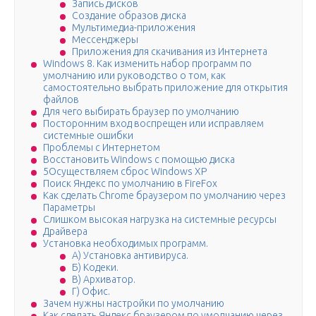
Запись дисков
Создание образов диска
Мультимедиа-приложения
Мессенджеры
Приложения для скачивания из Интернета
Windows 8. Как изменить набор программ по
умолчанию или руководство о том, как
самостоятельно выбрать приложение для открытия
файлов
Для чего выбирать браузер по умолчанию
Посторонним вход воспрещен или исправляем
системные ошибки
Проблемы с Интернетом
Восстановить Windows с помощью диска
5Осуществляем сброс Windows XP
Поиск Яндекс по умолчанию в FireFox
Как сделать Chrome браузером по умолчанию через
Параметры
Слишком высокая нагрузка на системные ресурсы
Драйвера
Установка необходимых программ.
А) Установка антивируса.
Б) Кодеки.
В) Архиватор.
Г) Офис.
Зачем нужны настройки по умолчанию
Как сделать Яндекс браузером по умолчанию через