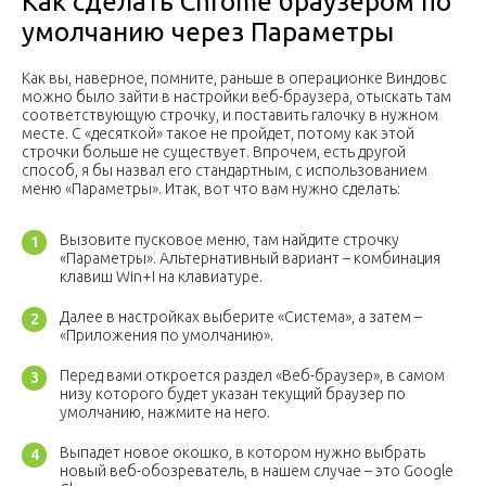
Как сделать Chrome браузером по
умолчанию через Параметры
Как вы, наверное, помните, раньше в операционке Виндовс
можно было зайти в настройки веб-браузера, отыскать там
соответствующую строчку, и поставить галочку в нужном
месте. С «десяткой» такое не пройдет, потому как этой
строчки больше не существует. Впрочем, есть другой
способ, я бы назвал его стандартным, с использованием
меню «Параметры». Итак, вот что вам нужно сделать:
Вызовите пусковое меню, там найдите строчку
«Параметры». Альтернативный вариант – комбинация
клавиш Win+I на клавиатуре.
Далее в настройках выберите «Система», а затем –
«Приложения по умолчанию».
Перед вами откроется раздел «Веб-браузер», в самом
низу которого будет указан текущий браузер по
умолчанию, нажмите на него.
Выпадет новое окошко, в котором нужно выбрать
новый веб-обозреватель, в нашем случае – это Google