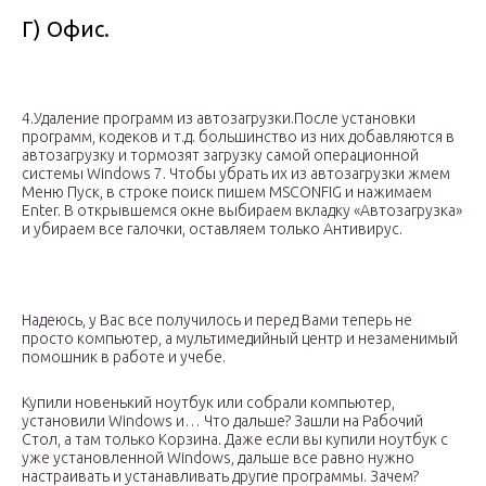
Г) Офис.
4.Удаление программ из автозагрузки.После установки
программ, кодеков и т.д. большинство из них добавляются в
автозагрузку и тормозят загрузку самой операционной
системы Windows 7. Чтобы убрать их из автозагрузки жмем
Меню Пуск, в строке поиск пишем MSCONFIG и нажимаем
Enter. В открывшемся окне выбираем вкладку «Автозагрузка»
и убираем все галочки, оставляем только Антивирус.
Надеюсь, у Вас все получилось и перед Вами теперь не
просто компьютер, а мультимедийный центр и незаменимый
помошник в работе и учебе.
Купили новенький ноутбук или собрали компьютер,
установили Windows и… Что дальше? Зашли на Рабочий
Стол, а там только Корзина. Даже если вы купили ноутбук с
уже установленной Windows, дальше все равно нужно
настраивать и устанавливать другие программы. Зачем?