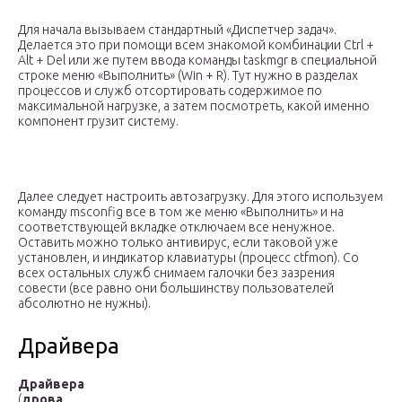
Для начала вызываем стандартный «Диспетчер задач».
Делается это при помощи всем знакомой комбинации Ctrl +
Alt + Del или же путем ввода команды taskmgr в специальной
строке меню «Выполнить» (Win + R). Тут нужно в разделах
процессов и служб отсортировать содержимое по
максимальной нагрузке, а затем посмотреть, какой именно
компонент грузит систему.
Далее следует настроить автозагрузку. Для этого используем
команду msconfig все в том же меню «Выполнить» и на
соответствующей вкладке отключаем все ненужное.
Оставить можно только антивирус, если таковой уже
установлен, и индикатор клавиатуры (процесс ctfmon). Со
всех остальных служб снимаем галочки без зазрения
совести (все равно они большинству пользователей
абсолютно не нужны).
Драйвера
Драйвера
(
дрова