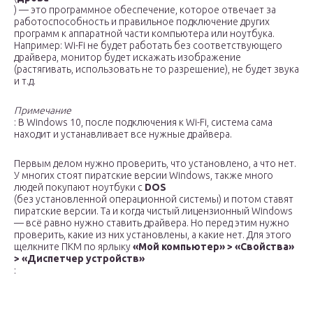
) — это программное обеспечение, которое отвечает за
работоспособность и правильное подключение других
программ к аппаратной части компьютера или ноутбука.
Например: Wi-Fi не будет работать без соответствующего
драйвера, монитор будет искажать изображение
(растягивать, использовать не то разрешение), не будет звука
и т.д.
Примечание
: В Windows 10, после подключения к Wi-Fi, система сама
находит и устанавливает все нужные драйвера.
Первым делом нужно проверить, что установлено, а что нет.
У многих стоят пиратские версии Windows, также много
людей покупают ноутбуки с
DOS
(без установленной операционной системы) и потом ставят
пиратские версии. Та и когда чистый лицензионный Windows
— всё равно нужно ставить драйвера. Но перед этим нужно
проверить, какие из них установлены, а какие нет. Для этого
щелкните ПКМ по ярлыку
«Мой компьютер» > «Свойства»
> «Диспетчер устройств»
: