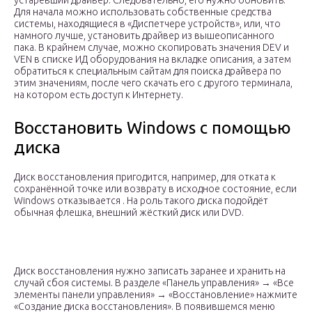
устаревший драйвер. Следовательно, его нужно обновить.
Для начала можно использовать собственные средства
системы, находящиеся в «Диспетчере устройств», или, что
намного лучше, установить драйвер из вышеописанного
пака. В крайнем случае, можно скопировать значения DEV и
VEN в списке ИД оборудования на вкладке описания, а затем
обратиться к специальным сайтам для поиска драйвера по
этим значениям, после чего скачать его с другого терминала,
на котором есть доступ к Интернету.
Восстановить Windows с помощью
диска
Диск восстановления пригодится, например, для отката к
сохранённой точке или возврату в исходное состояние, если
Windows отказывается . На роль такого диска подойдёт
обычная флешка, внешний жёсткий диск или DVD.
Диск восстановления нужно записать заранее и хранить на
случай сбоя системы. В разделе «Панель управления» → «Все
элементы панели управления» → «Восстановление» нажмите
«Создание диска восстановления». В появившемся меню