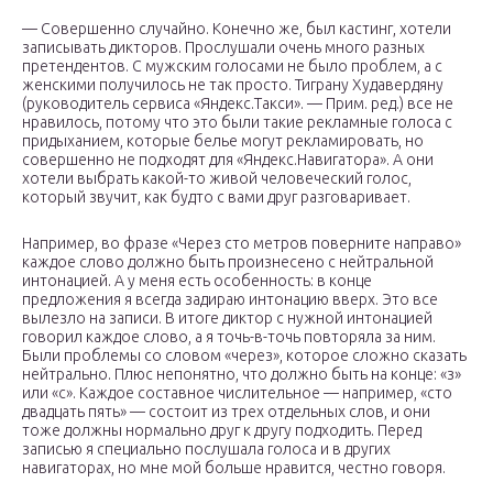
— Совершенно случайно. Конечно же, был кастинг, хотели
записывать дикторов. Прослушали очень много разных
претендентов. С мужским голосами не было проблем, а с
женскими получилось не так просто. Тиграну Худавердяну
(руководитель сервиса «Яндекс.Такси». — Прим. ред.) все не
нравилось, потому что это были такие рекламные голоса с
придыханием, которые белье могут рекламировать, но
совершенно не подходят для «Яндекс.Навигатора». А они
хотели выбрать какой-то живой человеческий голос,
который звучит, как будто с вами друг разговаривает.
Например, во фразе «Через сто метров поверните направо»
каждое слово должно быть произнесено с нейтральной
интонацией. А у меня есть особенность: в конце
предложения я всегда задираю интонацию вверх. Это все
вылезло на записи. В итоге диктор с нужной интонацией
говорил каждое слово, а я точь-в-точь повторяла за ним.
Были проблемы со словом «через», которое сложно сказать
нейтрально. Плюс непонятно, что должно быть на конце: «з»
или «с». Каждое составное числительное — например, «сто
двадцать пять» — состоит из трех отдельных слов, и они
тоже должны нормально друг к другу подходить. Перед
записью я специально послушала голоса и в других
навигаторах, но мне мой больше нравится, честно говоря.