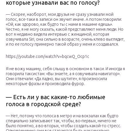
которые узнавали вас по голосу?
— Скорее, наоборот, мои друзья не сразу узнавали мой
голос, все-таки в записи он звучит иначе. А потом говорили:
«Ой, как здорово, как будто ты с нами в машине едешь».
Честно, я не могу сказать, какой представляют меня люди. Но
вот я недавно видела интервью с женщиной, которая
озвучивала Siri, она сильно в возрасте, очень клево выглядит,
и по ее голосу примерно такой образ у меня и создавался.
https://youtube.com/watch?v=bqcwQ_Ocp1c
Я не вожу машину, себя слышу в основном в такси. И иногда я
говорила таксистам: «Вы знаете, а я озвучивала навигатор».
Они отвечали: «Да ладно, вы шутите», я произносила
некоторые фразы и производила фурор.
— Есть ли у вас какие-то любимые
голоса в городской среде?
— Нет, потому что голоса в метро и на вокзалах как будто
специально записывают так, чтобы, во-первых, ничего не
было понятно, а во-вторых, чтобы создать какой-то стресс.
Одновременно они все стараются быть максимально